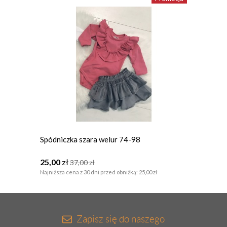
Spódniczka szara welur 74-98
Komplet
chaber
25,00
zł
105,0
37,00
zł
Najniższa cena z 30 dni przed obniżką:
25,00 zł
Zapisz się do naszego