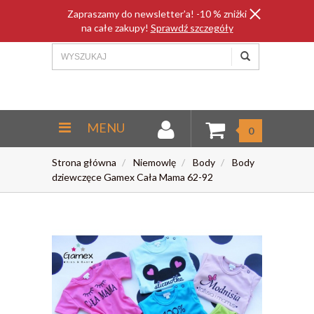
Zapraszamy do newsletter'a! -10 % zniżki
na całe zakupy!
Sprawdź szczegóły
MENU
0
Strona główna
Niemowlę
Body
Body
dziewczęce Gamex Cała Mama 62-92