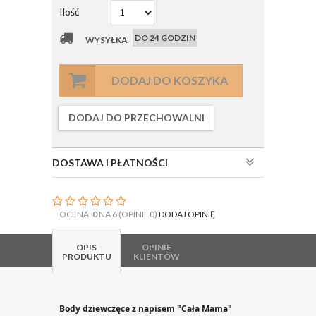
Ilość
DO 24 GODZIN
WYSYŁKA
DODAJ DO KOSZYKA
DODAJ DO PRZECHOWALNI
DOSTAWA I PŁATNOŚCI
OCENA:
0
NA 6 (OPINII: 0)
DODAJ OPINIĘ
OPIS
OPINIE
PRODUKTU
KLIENTÓW
Body dziewczęce z napisem "Cała Mama"