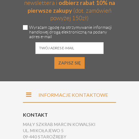
odbierz rabat 10% na
newslettera i
pierwsze zakupy
(dot. zamówień
powyżej 150zł)
Wyrażam zgodę na otrzymywanie informacji
handlowej drogą elektroniczną na podany
adres e-mail
ZAPISZ SIĘ
INFORMACJE KONTAKTOWE
KONTAKT
MAŁY SZKRAB MARCIN KOWALSKI
UL. MIKOŁAJEWO 5
09-440 STAROŹREBY