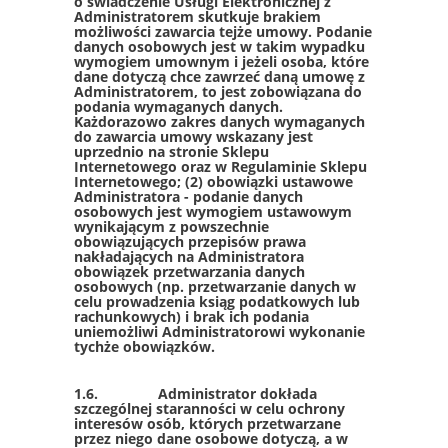
o świadczenie Usługi Elektronicznej z
Administratorem skutkuje brakiem
możliwości zawarcia tejże umowy. Podanie
danych osobowych jest w takim wypadku
wymogiem umownym i jeżeli osoba, które
dane dotyczą chce zawrzeć daną umowę z
Administratorem, to jest zobowiązana do
podania wymaganych danych.
Każdorazowo zakres danych wymaganych
do zawarcia umowy wskazany jest
uprzednio na stronie Sklepu
Internetowego oraz w Regulaminie Sklepu
Internetowego; (2) obowiązki ustawowe
Administratora - podanie danych
osobowych jest wymogiem ustawowym
wynikającym z powszechnie
obowiązujących przepisów prawa
nakładających na Administratora
obowiązek przetwarzania danych
osobowych (np. przetwarzanie danych w
celu prowadzenia ksiąg podatkowych lub
rachunkowych) i brak ich podania
uniemożliwi Administratorowi wykonanie
tychże obowiązków.
1.6. Administrator dokłada
szczególnej staranności w celu ochrony
interesów osób, których przetwarzane
przez niego dane osobowe dotyczą, a w