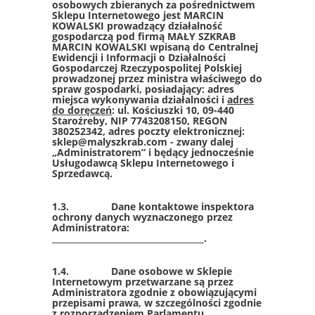
osobowych zbieranych za pośrednictwem
Sklepu Internetowego jest MARCIN
KOWALSKI prowadzący działalność
gospodarczą pod firmą MAŁY SZKRAB
MARCIN KOWALSKI wpisaną do Centralnej
Ewidencji i Informacji o Działalności
Gospodarczej Rzeczypospolitej Polskiej
prowadzonej przez ministra właściwego do
spraw gospodarki, posiadający: adres
miejsca wykonywania działalności i
adres
do doręczeń
: ul. Kościuszki 10, 09-440
Staroźreby, NIP 7743208150, REGON
380252342, adres poczty elektronicznej:
sklep@malyszkrab.com - zwany dalej
„Administratorem” i będący jednocześnie
Usługodawcą Sklepu Internetowego i
Sprzedawcą.
1.3. Dane kontaktowe inspektora
ochrony danych wyznaczonego przez
Administratora:
____________________________________.
1.4. Dane osobowe w Sklepie
Internetowym przetwarzane są przez
Administratora zgodnie z obowiązującymi
przepisami prawa, w szczególności zgodnie
z rozporządzeniem Parlamentu