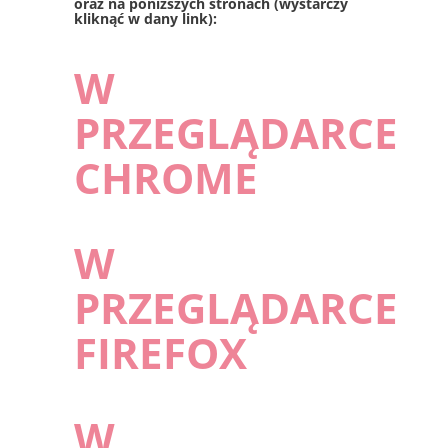
oraz na poniższych stronach (wystarczy
kliknąć w dany link):
W
PRZEGLĄDARCE
CHROME
W
PRZEGLĄDARCE
FIREFOX
W