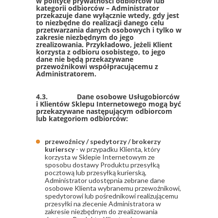
w polityce prywatności odbiorców lub
kategorii odbiorców – Administrator
przekazuje dane wyłącznie wtedy, gdy jest
to niezbędne do realizacji danego celu
przetwarzania danych osobowych i tylko w
zakresie niezbędnym do jego
zrealizowania. Przykładowo, jeżeli Klient
korzysta z odbioru osobistego, to jego
dane nie będą przekazywane
przewoźnikowi współpracującemu z
Administratorem.
4.3. Dane osobowe Usługobiorców
i Klientów Sklepu Internetowego mogą być
przekazywane następującym odbiorcom
lub kategoriom odbiorców:
przewoźnicy / spedytorzy / brokerzy
kurierscy
- w przypadku Klienta, który
korzysta w Sklepie Internetowym ze
sposobu dostawy Produktu przesyłką
pocztową lub przesyłką kurierską,
Administrator udostępnia zebrane dane
osobowe Klienta wybranemu przewoźnikowi,
spedytorowi lub pośrednikowi realizującemu
przesyłki na zlecenie Administratora w
zakresie niezbędnym do zrealizowania