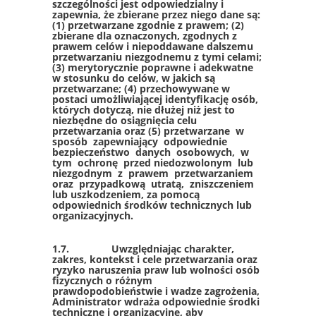
szczególności jest odpowiedzialny i
zapewnia, że zbierane przez niego dane są:
(1) przetwarzane zgodnie z prawem; (2)
zbierane dla oznaczonych, zgodnych z
prawem celów i niepoddawane dalszemu
przetwarzaniu niezgodnemu z tymi celami;
(3) merytorycznie poprawne i adekwatne
w stosunku do celów, w jakich są
przetwarzane; (4) przechowywane w
postaci umożliwiającej identyfikację osób,
których dotyczą, nie dłużej niż jest to
niezbędne do osiągnięcia celu
przetwarzania oraz (5) przetwarzane w
sposób zapewniający odpowiednie
bezpieczeństwo danych osobowych, w
tym ochronę przed niedozwolonym lub
niezgodnym z prawem przetwarzaniem
oraz przypadkową utratą, zniszczeniem
lub uszkodzeniem, za pomocą
odpowiednich środków technicznych lub
organizacyjnych.
1.7. Uwzględniając charakter,
zakres, kontekst i cele przetwarzania oraz
ryzyko naruszenia praw lub wolności osób
fizycznych o różnym
prawdopodobieństwie i wadze zagrożenia,
Administrator wdraża odpowiednie środki
techniczne i organizacyjne, aby