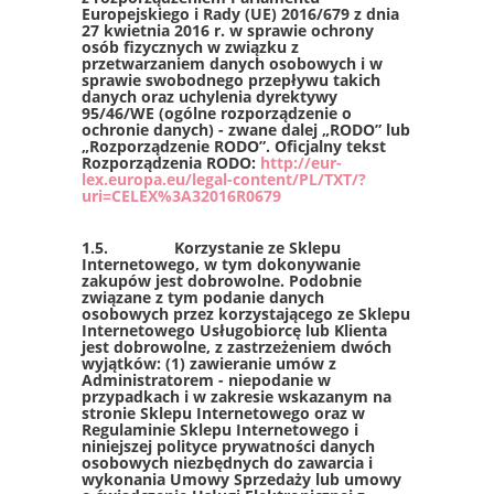
Europejskiego i Rady (UE) 2016/679 z dnia
27 kwietnia 2016 r. w sprawie ochrony
osób fizycznych w związku z
przetwarzaniem danych osobowych i w
sprawie swobodnego przepływu takich
danych oraz uchylenia dyrektywy
95/46/WE (ogólne rozporządzenie o
ochronie danych) - zwane dalej „RODO” lub
„Rozporządzenie RODO”. Oficjalny tekst
Rozporządzenia RODO:
http://eur-
lex.europa.eu/legal-content/PL/TXT/?
uri=CELEX%3A32016R0679
1.5. Korzystanie ze Sklepu
Internetowego, w tym dokonywanie
zakupów jest dobrowolne. Podobnie
związane z tym podanie danych
osobowych przez korzystającego ze Sklepu
Internetowego Usługobiorcę lub Klienta
jest dobrowolne, z zastrzeżeniem dwóch
wyjątków: (1) zawieranie umów z
Administratorem - niepodanie w
przypadkach i w zakresie wskazanym na
stronie Sklepu Internetowego oraz w
Regulaminie Sklepu Internetowego i
niniejszej polityce prywatności danych
osobowych niezbędnych do zawarcia i
wykonania Umowy Sprzedaży lub umowy