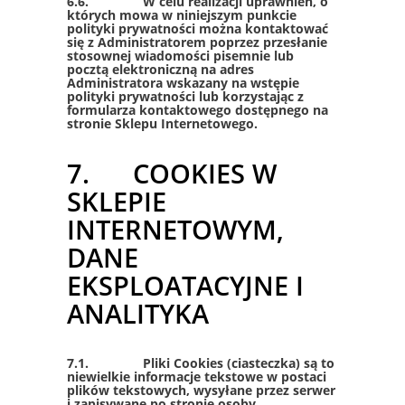
6.6. W celu realizacji uprawnień, o
których mowa w niniejszym punkcie
polityki prywatności można kontaktować
się z Administratorem poprzez przesłanie
stosownej wiadomości pisemnie lub
pocztą elektroniczną na adres
Administratora wskazany na wstępie
polityki prywatności lub korzystając z
formularza kontaktowego dostępnego na
stronie Sklepu Internetowego.
7. COOKIES W
SKLEPIE
INTERNETOWYM,
DANE
EKSPLOATACYJNE I
ANALITYKA
7.1. Pliki Cookies (ciasteczka) są to
niewielkie informacje tekstowe w postaci
plików tekstowych, wysyłane przez serwer
i zapisywane po stronie osoby