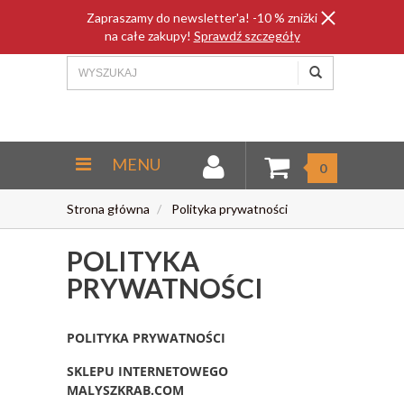
Zapraszamy do newsletter'a! -10 % zniżki
na całe zakupy!
Sprawdź szczegóły
MENU
0
Strona główna
Polityka prywatności
POLITYKA
PRYWATNOŚCI
POLITYKA
PRYWATNOŚCI
SKLEPU INTERNETOWEGO
MALYSZKRAB.COM