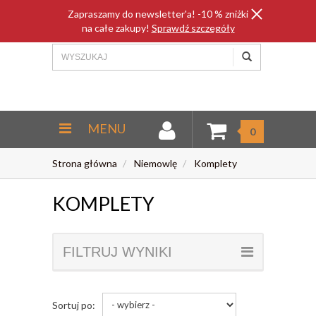
Zapraszamy do newsletter'a! -10 % zniżki
na całe zakupy!
Sprawdź szczegóły
MENU
0
Strona główna
Niemowlę
Komplety
KOMPLETY
FILTRUJ WYNIKI
Sortuj po: