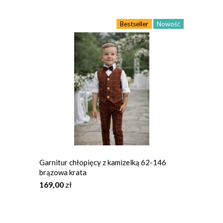
Bestseller
Nowość
Garnitur chłopięcy z kamizelką 62-146
brązowa krata
169,00
zł