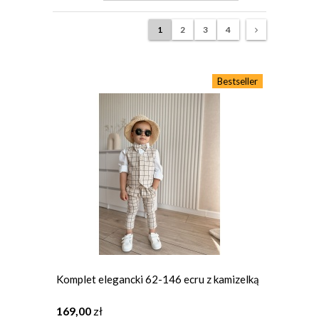
1
2
3
4
Bestseller
Komplet elegancki 62-146 ecru z kamizelką
169,00
zł