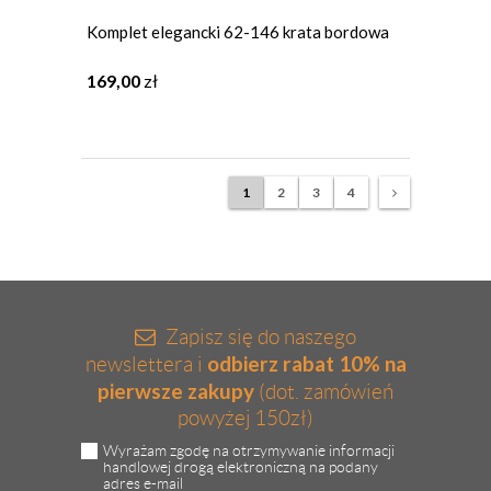
Komplet elegancki 62-146 krata bordowa
169,00
zł
1
2
3
4
Zapisz się do naszego
odbierz rabat 10% na
newslettera i
pierwsze zakupy
(dot. zamówień
powyżej 150zł)
Wyrażam zgodę na otrzymywanie informacji
handlowej drogą elektroniczną na podany
adres e-mail