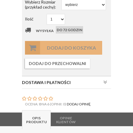
Wybierz Rozmiar
(przykład cechy):
Ilość
DO 72 GODZIN
WYSYŁKA
DODAJ DO KOSZYKA
DODAJ DO PRZECHOWALNI
DOSTAWA I PŁATNOŚCI
OCENA:
0
NA 6 (OPINII: 0)
DODAJ OPINIĘ
OPIS
OPINIE
PRODUKTU
KLIENTÓW