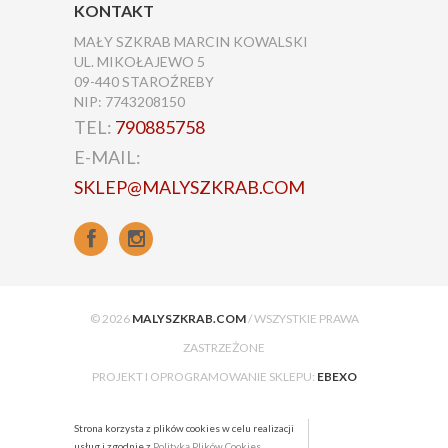
KONTAKT
MAŁY SZKRAB MARCIN KOWALSKI
UL. MIKOŁAJEWO 5
09-440 STAROŹREBY
NIP: 7743208150
TEL:
790885758
E-MAIL:
SKLEP@MALYSZKRAB.COM
© 2026
MALYSZKRAB.COM
/ WSZYSTKIE PRAWA
ZASTRZEŻONE
PROJEKT I OPROGRAMOWANIE SKLEPU:
EBEXO
Strona korzysta z plików cookies w celu realizacji
usług i zgodnie z
Polityką Plików Cookies