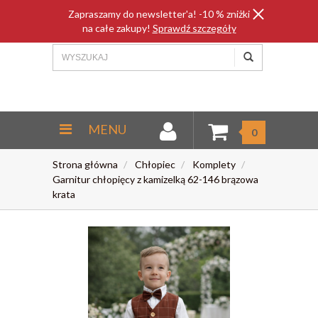
Zapraszamy do newsletter'a! -10 % zniżki
na całe zakupy!
Sprawdź szczegóły
MENU
0
Strona główna
Chłopiec
Komplety
Garnitur chłopięcy z kamizelką 62-146 brązowa
krata