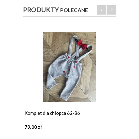
PRODUKTY
POLECANE
Komplet dla chłopca 62-86
Komple
79,00
zł
159,0