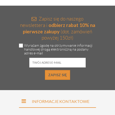
Zapisz się do naszego
odbierz rabat 10% na
newslettera i
pierwsze zakupy
(dot. zamówień
powyżej 150zł)
Wyrażam zgodę na otrzymywanie informacji
handlowej drogą elektroniczną na podany
adres e-mail
ZAPISZ SIĘ
INFORMACJE KONTAKTOWE