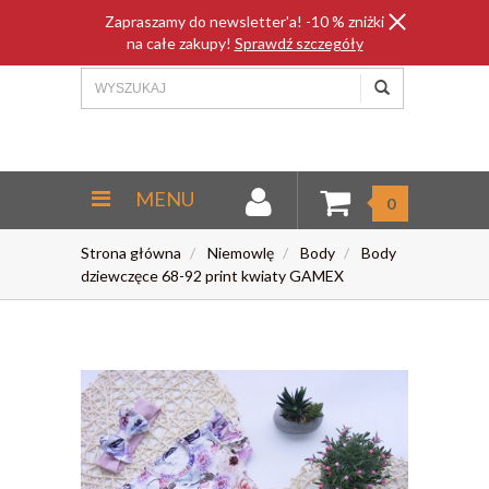
Zapraszamy do newsletter'a! -10 % zniżki
na całe zakupy!
Sprawdź szczegóły
MENU
0
Strona główna
Niemowlę
Body
Body
dziewczęce 68-92 print kwiaty GAMEX