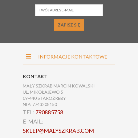
ZAPISZ SIĘ
INFORMACJE KONTAKTOWE
KONTAKT
MAŁY SZKRAB MARCIN KOWALSKI
UL. MIKOŁAJEWO 5
09-440 STAROŹREBY
NIP: 7743208150
TEL:
790885758
E-MAIL:
SKLEP@MALYSZKRAB.COM