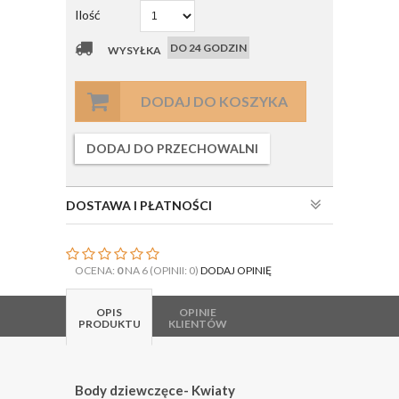
Ilość
DO 24 GODZIN
WYSYŁKA
DODAJ DO KOSZYKA
DODAJ DO PRZECHOWALNI
DOSTAWA I PŁATNOŚCI
OCENA:
0
NA 6 (OPINII: 0)
DODAJ OPINIĘ
OPIS
OPINIE
PRODUKTU
KLIENTÓW
Body dziewczęce- Kwiaty