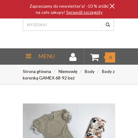
Zapraszamy do newsletter'a! -10 % zniżki
na całe zakupy!
Sprawdź szczegóły
MENU
0
Strona główna
Niemowlę
Body
Body z
koronką GAMEX 68-92 beż