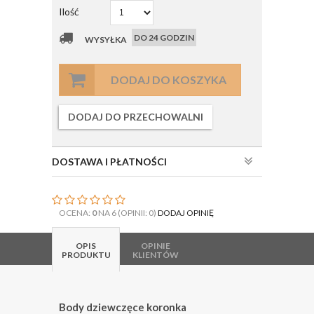
Ilość
DO 24 GODZIN
WYSYŁKA
DODAJ DO KOSZYKA
DODAJ DO PRZECHOWALNI
DOSTAWA I PŁATNOŚCI
OCENA:
0
NA 6 (OPINII: 0)
DODAJ OPINIĘ
OPIS
OPINIE
PRODUKTU
KLIENTÓW
Body dziewczęce koronka