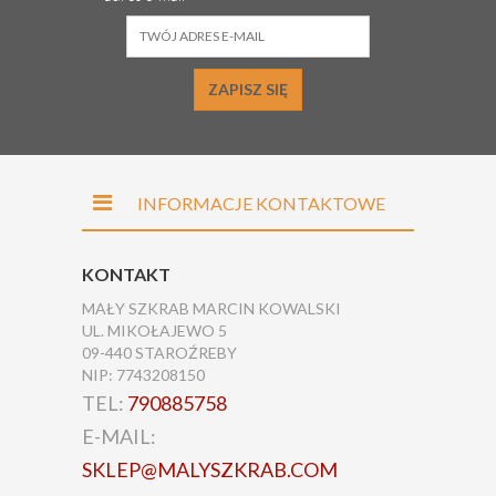
ZAPISZ SIĘ
INFORMACJE KONTAKTOWE
KONTAKT
MAŁY SZKRAB MARCIN KOWALSKI
UL. MIKOŁAJEWO 5
09-440 STAROŹREBY
NIP: 7743208150
TEL:
790885758
E-MAIL:
SKLEP@MALYSZKRAB.COM