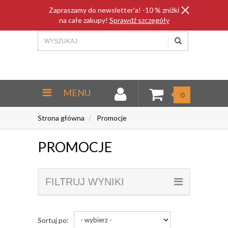
Zapraszamy do newsletter'a! -10 % zniżki
na całe zakupy!
Sprawdź szczegóły
MENU
0
Strona główna
Promocje
PROMOCJE
FILTRUJ WYNIKI
Sortuj po: