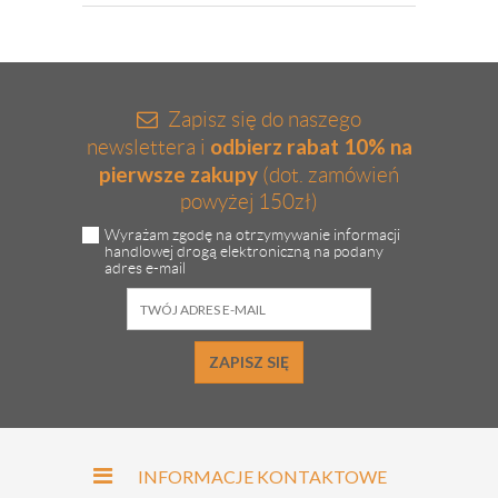
Zapisz się do naszego
odbierz rabat 10% na
newslettera i
pierwsze zakupy
(dot. zamówień
powyżej 150zł)
Wyrażam zgodę na otrzymywanie informacji
handlowej drogą elektroniczną na podany
adres e-mail
ZAPISZ SIĘ
INFORMACJE KONTAKTOWE