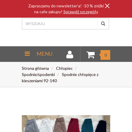
Zapraszamy do newsletter'a! -10 % zniżki
na całe zakupy!
Sprawdź szczegóły
MENU
0
Strona główna
Chłopiec
Spodnie/spodenki
Spodnie chłopięce z
kieszeniami 92-140