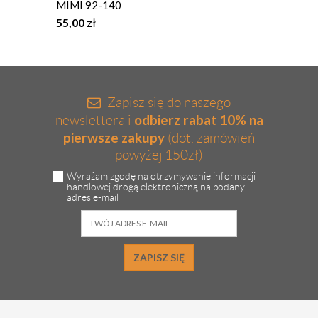
MIMI 92-140
święta
55,00
zł
115,0
Zapisz się do naszego
odbierz rabat 10% na
newslettera i
pierwsze zakupy
(dot. zamówień
powyżej 150zł)
Wyrażam zgodę na otrzymywanie informacji
handlowej drogą elektroniczną na podany
adres e-mail
ZAPISZ SIĘ