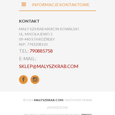
INFORMACJE KONTAKTOWE
KONTAKT
MAŁY SZKRAB MARCIN KOWALSKI
UL. MIKOŁAJEWO 5
09-440 STAROŹREBY
NIP: 7743208150
TEL:
790885758
E-MAIL:
SKLEP@MALYSZKRAB.COM
© 2026
MALYSZKRAB.COM
/ WSZYSTKIE PRAWA
ZASTRZEŻONE
PROJEKT I OPROGRAMOWANIE SKLEPU:
EBEXO