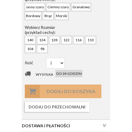
Jasny szary
Ciemny szary
Granatowy
Bordowy
Brąz
Morski
Wybierz Rozmiar
(przykład cechy):
140
134
128
122
116
110
104
98
Ilość
DO 24 GODZIN
WYSYŁKA
DODAJ DO KOSZYKA
DODAJ DO PRZECHOWALNI
DOSTAWA I PŁATNOŚCI