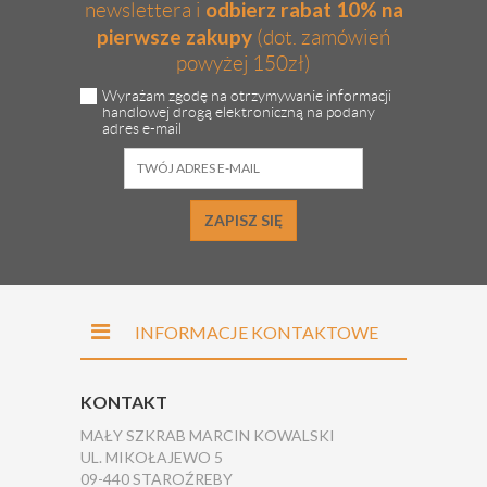
odbierz rabat 10% na
newslettera i
pierwsze zakupy
(dot. zamówień
powyżej 150zł)
Wyrażam zgodę na otrzymywanie informacji
handlowej drogą elektroniczną na podany
adres e-mail
ZAPISZ SIĘ
INFORMACJE KONTAKTOWE
KONTAKT
MAŁY SZKRAB MARCIN KOWALSKI
UL. MIKOŁAJEWO 5
09-440 STAROŹREBY