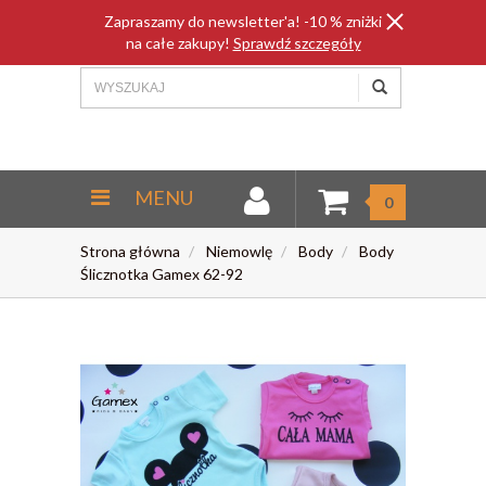
Zapraszamy do newsletter'a! -10 % zniżki
na całe zakupy!
Sprawdź szczegóły
MENU
0
Strona główna
Niemowlę
Body
Body
Ślicznotka Gamex 62-92