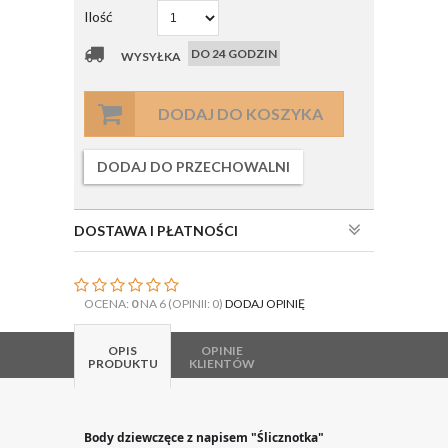
Ilość
DO 24 GODZIN
WYSYŁKA
DODAJ DO KOSZYKA
DODAJ DO PRZECHOWALNI
DOSTAWA I PŁATNOŚCI
OCENA:
0
NA 6 (OPINII: 0)
DODAJ OPINIĘ
OPIS
OPINIE
PRODUKTU
KLIENTÓW
Body dziewczęce z napisem "Ślicznotka"