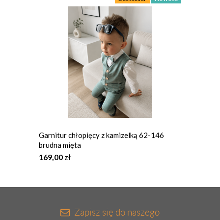
Garnitur chłopięcy z kamizelką 62-146
Komple
brudna mięta
169,00
zł
159,0
Zapisz się do naszego