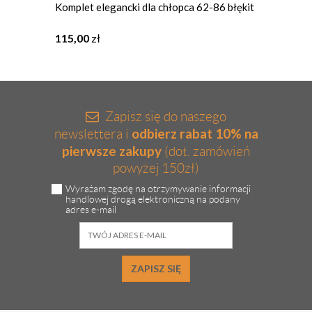
Komplet elegancki dla chłopca 62-86 błękit
Zestaw
Gamex
115,00
zł
89,00
Zapisz się do naszego
odbierz rabat 10% na
newslettera i
pierwsze zakupy
(dot. zamówień
powyżej 150zł)
Wyrażam zgodę na otrzymywanie informacji
handlowej drogą elektroniczną na podany
adres e-mail
ZAPISZ SIĘ