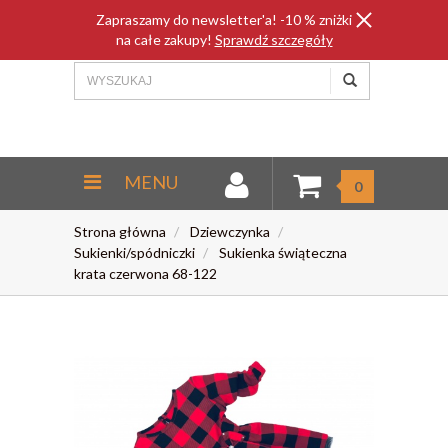
Zapraszamy do newsletter'a! -10 % zniżki
na całe zakupy!
Sprawdź szczegóły
MENU
0
Strona główna
Dziewczynka
Sukienki/spódniczki
Sukienka świąteczna
krata czerwona 68-122