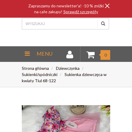
Zapraszamy do newsletter'a! -10 % zniżki
na całe zakupy!
Sprawdź szczegóły
MENU
0
Strona główna
Dziewczynka
Sukienki/spódniczki
Sukienka dziewczęca w
kwiaty Tiul 68-122