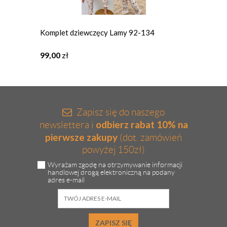
Komplet dziewczęcy Lamy 92-134
Spódni
99,00
zł
25,00
Najniższa
Zapisz się do naszego
odbierz rabat 10% na
newslettera i
pierwsze zakupy
(dot. zamówień
powyżej 150zł)
Wyrażam zgodę na otrzymywanie informacji
handlowej drogą elektroniczną na podany
adres e-mail
ZAPISZ SIĘ