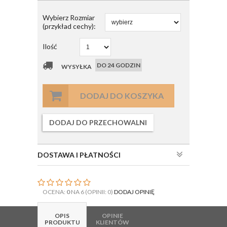
Wybierz Rozmiar
(przykład cechy):
Ilość
DO 24 GODZIN
WYSYŁKA
DODAJ DO KOSZYKA
DODAJ DO PRZECHOWALNI
DOSTAWA I PŁATNOŚCI
OCENA:
0
NA 6 (OPINII: 0)
DODAJ OPINIĘ
OPIS
OPINIE
PRODUKTU
KLIENTÓW