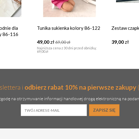
odnie dla
Tunika sukienka kolory 86-122
Zestaw czapk
ty 86-116
49,00
zł
39,00
zł
69,00
zł
Najniższa cena z 30 dni przed obniżką:
69,00 zł
odbierz rabat 10% na pierwsze zakupy
lettera i
godę na otrzymywanie informacji handlowej drogą elektroniczną na podan
ZAPISZ SIĘ