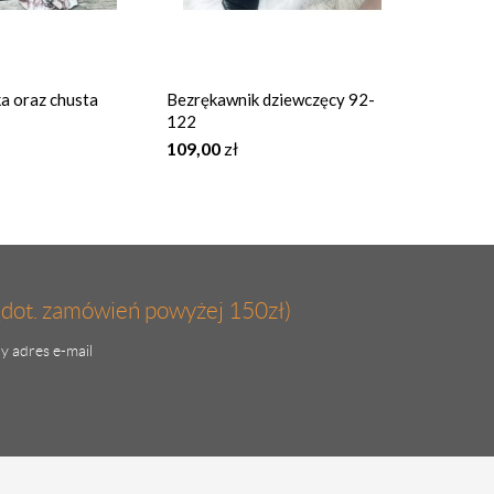
a oraz chusta
Bezrękawnik dziewczęcy 92-
Bluzka d
122
Łobuzia
109,00
zł
45,00
zł
(dot. zamówień powyżej 150zł)
y adres e-mail