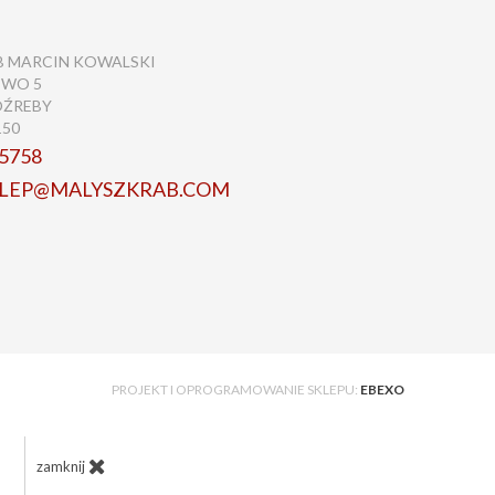
B MARCIN KOWALSKI
EWO 5
OŹREBY
150
5758
KLEP@MALYSZKRAB.COM
PROJEKT I OPROGRAMOWANIE SKLEPU:
EBEXO
zamknij