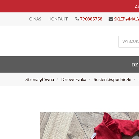
Za
O NAS
KONTAKT
790885758
SKLEP@MAL
DZ
Strona główna
Dziewczynka
Sukienki/spódniczki