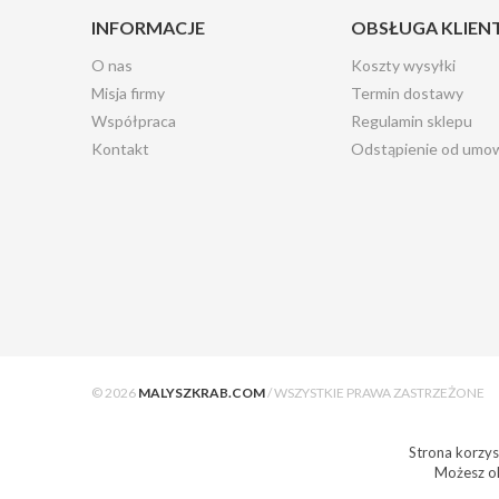
INFORMACJE
OBSŁUGA KLIEN
O nas
Koszty wysyłki
Misja firmy
Termin dostawy
Współpraca
Regulamin sklepu
Kontakt
Odstąpienie od umo
© 2026
MALYSZKRAB.COM
/ WSZYSTKIE PRAWA ZASTRZEŻONE
Strona korzyst
Możesz ok