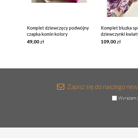
Komplet dziewczęcy podwójny
Komplet bluzka sp
czapka komin kolory
dziewczynki kwia
49,00
zł
109,00
zł
Zapisz się do naszego news
Wyrażam z