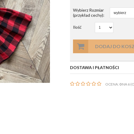
Wybierz Rozmiar
(przykład cechy):
Ilość
DODAJ DO KOS
DOSTAWA I PŁATNOŚCI
OCENA:
0
NA 6 (O