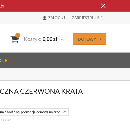
óły
ZALOGUJ
ZAREJESTRUJ SIĘ
0
Koszyk:
0,00
zł
DO KASY
CJE
ECZNA CZERWONA KRATA
na obniżona:
promocja cenowa na produkt
5,00 zł