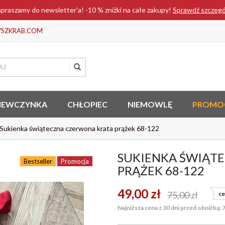
praszamy do newsletter'a! -10 % zniżki na całe zakupy!
Sprawdź szczeg
YSZKRAB.COM
IEWCZYNKA
CHŁOPIEC
NIEMOWLĘ
PROMO
Sukienka świąteczna czerwona krata prążek 68-122
SUKIENKA ŚWIĄT
Bestseller
Promocja
PRĄŻEK 68-122
49,00
zł
75,00
zł
ce
Najniższa cena z 30 dni przed obniżką: 7