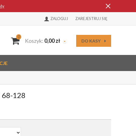
óły
ZALOGUJ
ZAREJESTRUJ SIĘ
0
Koszyk:
0,00
zł
DO KASY
CJE
 68-128