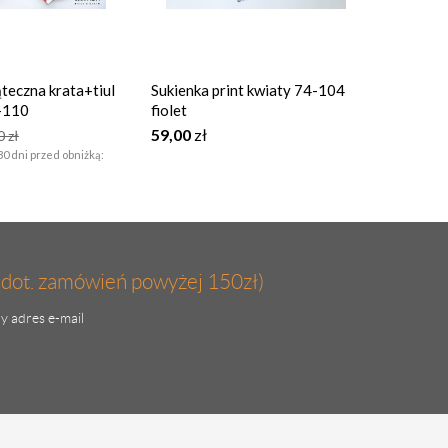
teczna krata+tiul
Sukienka print kwiaty 74-104
Komplet
-110
fiolet
134
59,00
zł
99,00
zł
00
zł
30 dni przed obniżką:
(dot. zamówień powyżej 150zł)
y adres e-mail