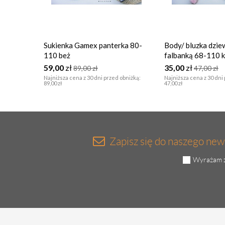
Sukienka Gamex panterka 80-
Body/ bluzka dzie
110 beż
falbanką 68-110 
GAMEX
59,00
zł
35,00
zł
89,00
zł
47,00
zł
Najniższa cena z 30 dni przed obniżką:
Najniższa cena z 30 dni
89,00 zł
47,00 zł
Zapisz się do naszego news
Wyrażam z