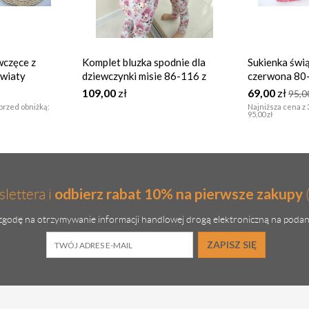
wczęce z
Komplet bluzka spodnie dla
Sukienka świą
kwiaty
dziewczynki misie 86-116 z
czerwona 80
koronką
109,00
zł
69,00
zł
95,
 przed obniżką:
Najniższa cena z 
95,00 zł
odbierz rabat 10% na pierwsze zakupy
lettera i
godę na otrzymywanie informacji handlowej drogą elektroniczną na podan
ZAPISZ SIĘ