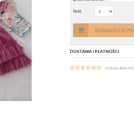
Ilość
DODAJ DO KOS
DOSTAWA I PŁATNOŚCI
OCENA:
0
NA 6 (O