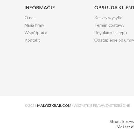
INFORMACJE
OBSŁUGA KLIEN
O nas
Koszty wysyłki
Misja firmy
Termin dostawy
Współpraca
Regulamin sklepu
Kontakt
Odstąpienie od umo
© 2026
MALYSZKRAB.COM
/ WSZYSTKIE PRAWA ZASTRZEŻONE
Strona korzyst
Możesz ok