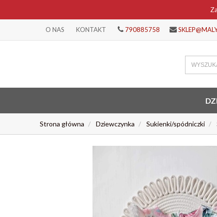
Za
O NAS
KONTAKT
790885758
SKLEP@MAL
DZ
Strona główna
Dziewczynka
Sukienki/spódniczki