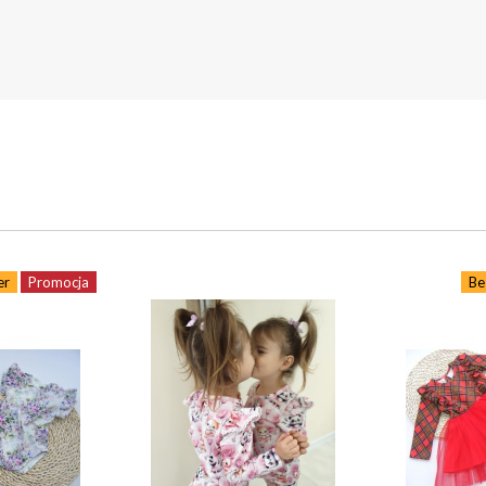
er
Promocja
Be