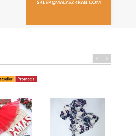
SKLEP@MALYSZKRAB.COM
stseller
Promocja