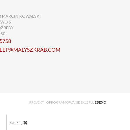
B MARCIN KOWALSKI
EWO 5
OŹREBY
150
5758
KLEP@MALYSZKRAB.COM
PROJEKT I OPROGRAMOWANIE SKLEPU:
EBEXO
zamknij