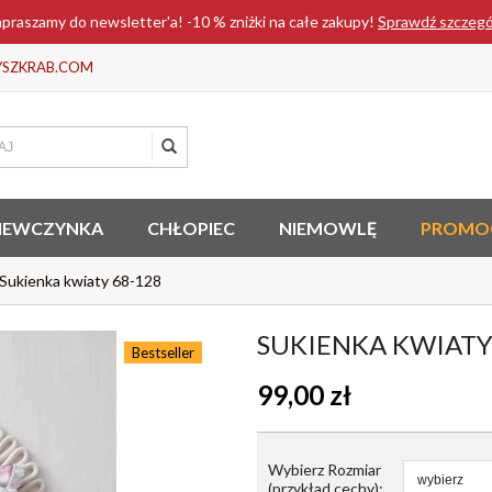
praszamy do newsletter'a! -10 % zniżki na całe zakupy!
Sprawdź szczeg
YSZKRAB.COM
IEWCZYNKA
CHŁOPIEC
NIEMOWLĘ
PROMO
Sukienka kwiaty 68-128
SUKIENKA KWIATY
Bestseller
99,00
zł
Wybierz Rozmiar
(przykład cechy):