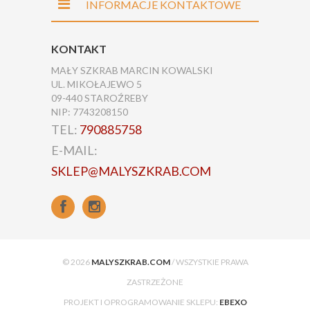
INFORMACJE KONTAKTOWE
KONTAKT
MAŁY SZKRAB MARCIN KOWALSKI
UL. MIKOŁAJEWO 5
09-440 STAROŹREBY
NIP: 7743208150
TEL:
790885758
E-MAIL:
SKLEP@MALYSZKRAB.COM
© 2026
MALYSZKRAB.COM
/ WSZYSTKIE PRAWA
ZASTRZEŻONE
PROJEKT I OPROGRAMOWANIE SKLEPU:
EBEXO