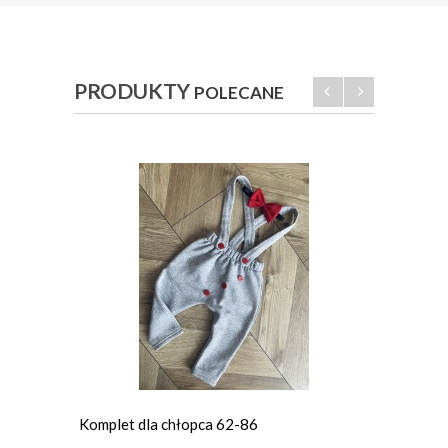
PRODUKTY
POLECANE
Komplet dla chłopca 62-86
Spodni
butelko