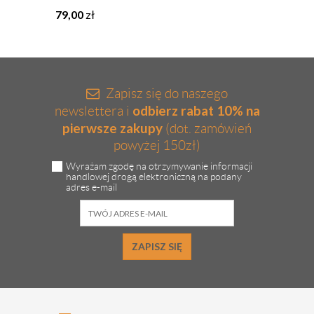
79,00
zł
55,00
Zapisz się do naszego
odbierz rabat 10% na
newslettera i
pierwsze zakupy
(dot. zamówień
powyżej 150zł)
Wyrażam zgodę na otrzymywanie informacji
handlowej drogą elektroniczną na podany
adres e-mail
ZAPISZ SIĘ