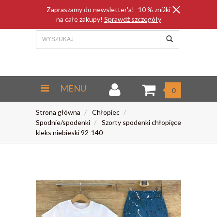
Zapraszamy do newsletter'a! -10 % zniżki
na całe zakupy!
Sprawdź szczegóły
MENU
0
Strona główna
Chłopiec
Spodnie/spodenki
Szorty spodenki chłopięce
kleks niebieski 92-140