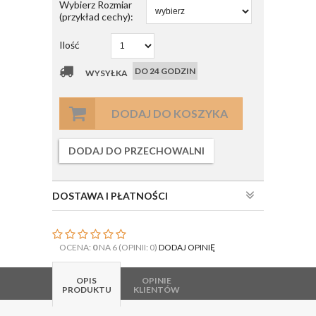
Wybierz Rozmiar
(przykład cechy):
Ilość
DO 24 GODZIN
WYSYŁKA
DODAJ DO KOSZYKA
DODAJ DO PRZECHOWALNI
DOSTAWA I PŁATNOŚCI
OCENA:
0
NA 6 (OPINII: 0)
DODAJ OPINIĘ
OPIS
OPINIE
PRODUKTU
KLIENTÓW