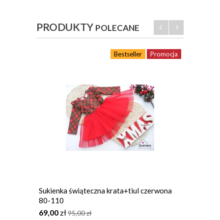
PRODUKTY
POLECANE
Bestseller
Promocja
Sukienka świąteczna krata+tiul czerwona
Body d
80-110
69,00
zł
25,90
95,00
zł