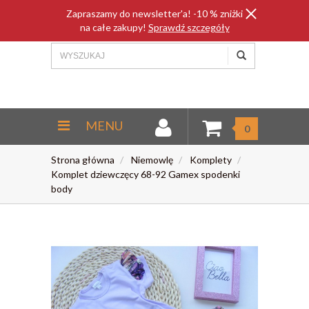
Zapraszamy do newsletter'a! -10 % zniżki
na całe zakupy!
Sprawdź szczegóły
MENU
0
Strona główna
Niemowlę
Komplety
Komplet dziewczęcy 68-92 Gamex spodenki
body