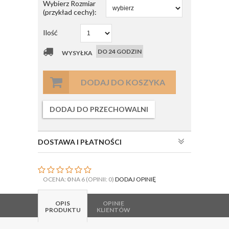
Wybierz Rozmiar
(przykład cechy):
Ilość
DO 24 GODZIN
WYSYŁKA
DODAJ DO KOSZYKA
DODAJ DO PRZECHOWALNI
DOSTAWA I PŁATNOŚCI
OCENA:
0
NA 6 (OPINII: 0)
DODAJ OPINIĘ
OPIS
OPINIE
PRODUKTU
KLIENTÓW