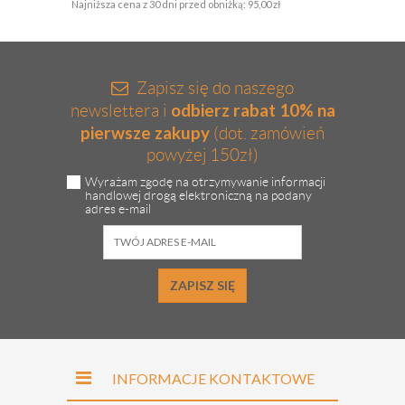
Najniższa cena z 30 dni przed obniżką:
95,00 zł
Zapisz się do naszego
odbierz rabat 10% na
newslettera i
pierwsze zakupy
(dot. zamówień
powyżej 150zł)
Wyrażam zgodę na otrzymywanie informacji
handlowej drogą elektroniczną na podany
adres e-mail
ZAPISZ SIĘ
INFORMACJE KONTAKTOWE